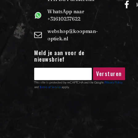
WhatsApp naar
+31610237622
webshop@koopman-
optiek.nl
Meld je aan voor de
nieuwsbrief
Versturen
This site is protected by reCAPTCHA and the Google
Privacy Policy
and
Terms of Service
apply.