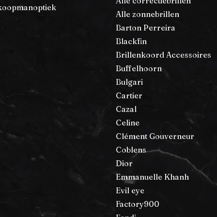
Alle correctiebrillen
koopmanoptiek
Alle zonnebrillen
Barton Perreira
Blackfin
Brillenkoord Accessoires
Buffelhoorn
Bulgari
Cartier
Cazal
Celine
Clément Gouverneur
Coblens
Dior
Emmanuelle Khanh
Evil eye
Factory900