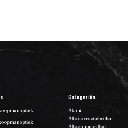
ls
Categoriën
Akoni
koopmanoptiek
Alle correctiebrillen
koopmanoptiek
Alle zonnebrillen