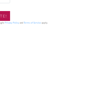
oogle
Privacy Policy
and
Terms of Service
apply.