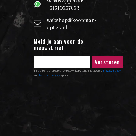
WhatsApp naar
+31610237622
webshop@koopman-
optiek.nl
Meld je aan voor de
nieuwsbrief
Versturen
This site is protected by reCAPTCHA and the Google
Privacy Policy
and
Terms of Service
apply.