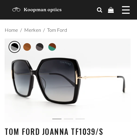
MERKEN
Home
/
Merken
/
Tom Ford
TRENDS
CADEAUBON
OVER ONS
CONTACT
ACCOUNT
TOM FORD JOANNA TF1039/S