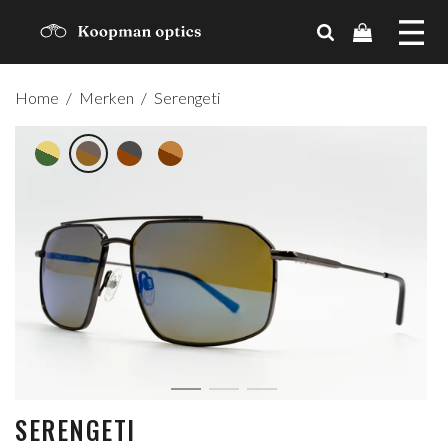
MERKEN
Home
/
Merken
/
Serengeti
TRENDS
CADEAUBON
OVER ONS
CONTACT
ACCOUNT
SERENGETI