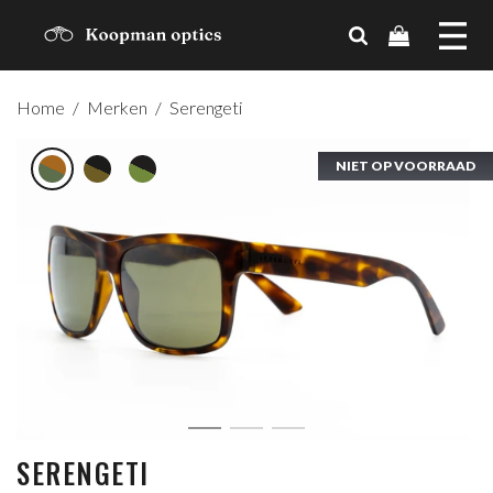
MERKEN
Home
/
Merken
/
Serengeti
TRENDS
NIET OP VOORRAAD
NIET OP VOORRAAD
NIET OP VOORRAAD
CADEAUBON
OVER ONS
CONTACT
ACCOUNT
SERENGETI