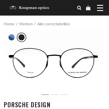
MERKEN
Home
/
Merken
/
Alle correctiebrillen
TRENDS
CADEAUBON
OVER ONS
CONTACT
ACCOUNT
PORSCHE DESIGN