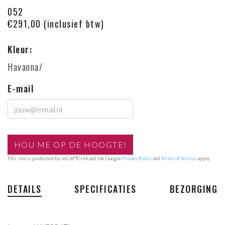
052
€291,00 (inclusief btw)
Kleur:
Havanna/
E-mail
This site is protected by reCAPTCHA and the Google
Privacy Policy
and
Terms of Service
apply.
DETAILS
SPECIFICATIES
BEZORGING