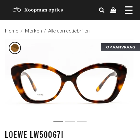
MERKEN
Home
/
Merken
/
Alle correctiebrillen
TRENDS
OP AANVRAAG
OP AANVRAAG
OP AANVRAAG
CADEAUBON
OVER ONS
CONTACT
ACCOUNT
LOEWE LW50067I