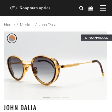
MERKEN
Home
/
Merken
/
John Dalia
TRENDS
OP AANVRAAG
OP AANVRAAG
OP AANVRAAG
CADEAUBON
OVER ONS
CONTACT
ACCOUNT
JOHN DALIA