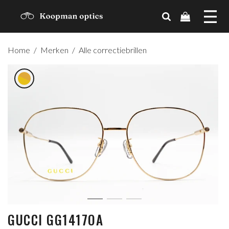
MERKEN
Home
/
Merken
/
Alle correctiebrillen
TRENDS
CADEAUBON
OVER ONS
CONTACT
ACCOUNT
GUCCI GG1417OA