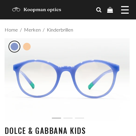
MERKEN
Home
/
Merken
/
Kinderbrillen
TRENDS
CADEAUBON
OVER ONS
CONTACT
ACCOUNT
DOLCE & GABBANA KIDS