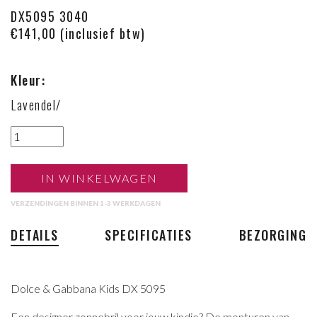
DX5095 3040
€141,00 (inclusief btw)
Kleur:
Lavendel/
IN WINKELWAGEN
VERZENDINGEN BINNEN 1-3 WERKDAGEN
DETAILS
SPECIFICATIES
BEZORGING
Dolce & Gabbana Kids DX 5095
Een designer zonnebril voor jouw kindje? De monturen van