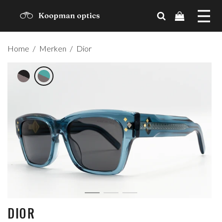
MERKEN
Home
/
Merken
/
Dior
TRENDS
CADEAUBON
OVER ONS
CONTACT
ACCOUNT
DIOR