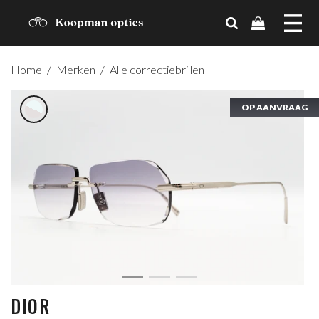
MERKEN
Home
/
Merken
/
Alle correctiebrillen
TRENDS
OP AANVRAAG
OP AANVRAAG
OP AANVRAAG
CADEAUBON
OVER ONS
CONTACT
ACCOUNT
DIOR