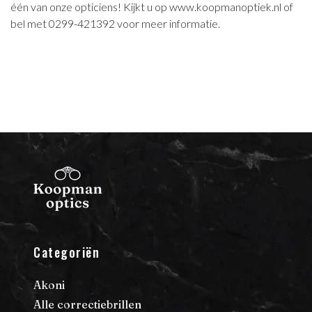
één van onze opticiens! Kijkt u op www.koopmanoptiek.nl of
bel met 0299-421392 voor meer informatie.
Categoriën
Akoni
Alle correctiebrillen