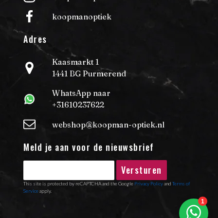
koopmanoptiek
Adres
Kaasmarkt 1
1441 BG Purmerend
WhatsApp naar
+31610237622
webshop@koopman-optiek.nl
Meld je aan voor de nieuwsbrief
Versturen
This site is protected by reCAPTCHA and the Google
Privacy Policy
and
Terms of
Service
apply.