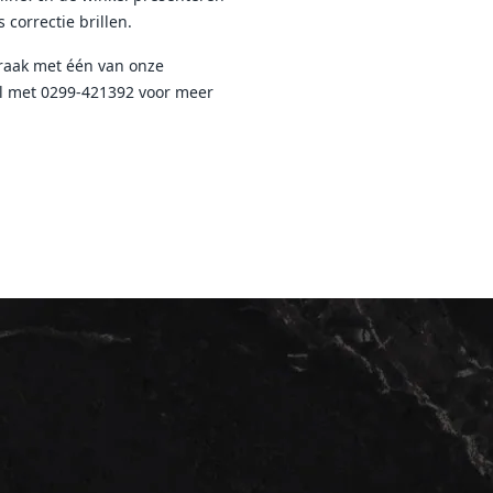
 correctie brillen.
praak met
éé
n
van onze
el met 0299-421392 voor meer