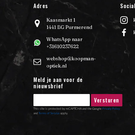
Adres
Socia
Kaasmarkt 1
1441 BG Purmerend
WhatsApp naar
+31610237622
webshop@koopman-
optiek.nl
Meld je aan voor de
nieuwsbrief
Versturen
This site is protected by reCAPTCHA and the Google
Privacy Policy
and
Terms of Service
apply.