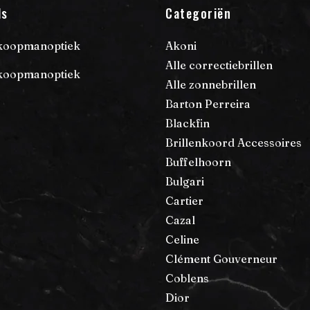
ls
Categoriën
Akoni
koopmanoptiek
Alle correctiebrillen
koopmanoptiek
Alle zonnebrillen
Barton Perreira
Blackfin
Brillenkoord Accessoires
Buffelhoorn
Bulgari
Cartier
Cazal
Celine
Clément Gouverneur
Coblens
Dior