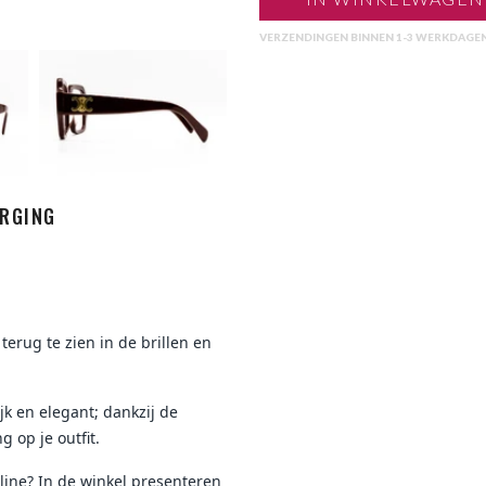
VERZENDINGEN BINNEN 1-3 WERKDAGE
RGING
terug te zien in de brillen en
ijk en elegant; dankzij de
g op je outfit.
ine? In de winkel presenteren