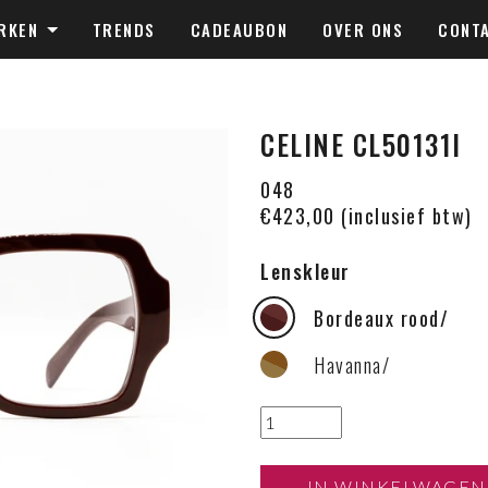
RKEN
TRENDS
CADEAUBON
OVER ONS
CONT
CELINE CL50131I
048
€423,00 (inclusief btw)
Lenskleur
Bordeaux rood/
Havanna/
IN WINKELWAGEN