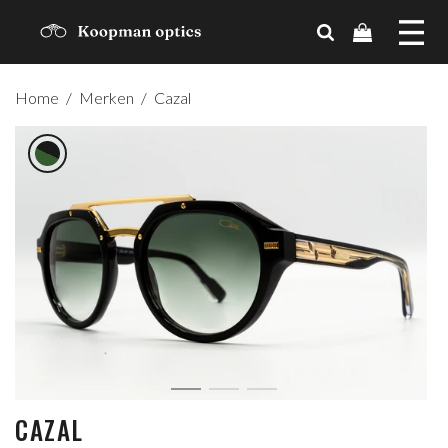
MERKEN
Home
/
Merken
/
Cazal
TRENDS
CADEAUBON
OVER ONS
CONTACT
ACCOUNT
CAZAL