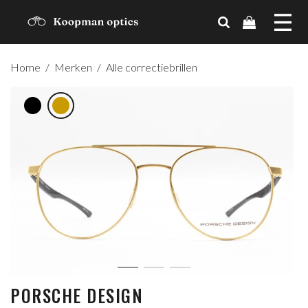
MERKEN
Home
/
Merken
/
Alle correctiebrillen
TRENDS
CADEAUBON
OVER ONS
CONTACT
ACCOUNT
PORSCHE DESIGN